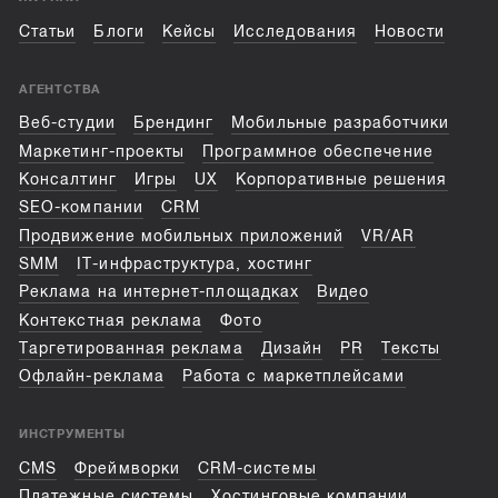
Статьи
Блоги
Кейсы
Исследования
Новости
АГЕНТСТВА
Веб-студии
Брендинг
Мобильные разработчики
Маркетинг-проекты
Программное обеспечение
Консалтинг
Игры
UX
Корпоративные решения
SEO-компании
CRM
Продвижение мобильных приложений
VR/AR
SMM
IT-инфраструктура, хостинг
Реклама на интернет-площадках
Видео
Контекстная реклама
Фото
Таргетированная реклама
Дизайн
PR
Тексты
Офлайн-реклама
Работа с маркетплейсами
ИНСТРУМЕНТЫ
CMS
Фреймворки
CRM-системы
Платежные системы
Хостинговые компании