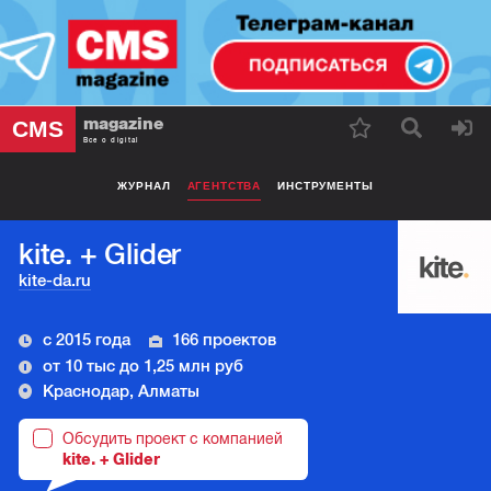
magazine
CMS
Все о digital
ЖУРНАЛ
АГЕНТСТВА
ИНСТРУМЕНТЫ
kite. + Glider
kite-da.ru
с 2015 года
166 проектов
от 10 тыс до 1,25 млн руб
Краснодар, Алматы
Обсудить проект с компанией
kite. + Glider