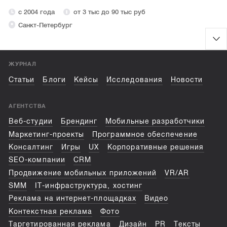
с 2004 года
от 3 тыс до 90 тыс руб
Санкт-Петербург
ЖУРНАЛ
Статьи
Блоги
Кейсы
Исследования
Новости
АГЕНТСТВА
Веб-студии
Брендинг
Мобильные разработчики
Маркетинг-проекты
Программное обеспечение
Консалтинг
Игры
UX
Корпоративные решения
SEO-компании
CRM
Продвижение мобильных приложений
VR/AR
SMM
IT-инфраструктура, хостинг
Реклама на интернет-площадках
Видео
Контекстная реклама
Фото
Таргетированная реклама
Дизайн
PR
Тексты