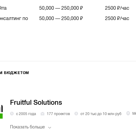
йта
50,000 — 250,000 ₽
2500
₽/час
онсалтинг по
50,000 — 250,000 ₽
2500
₽/час
ИМ БЮДЖЕТОМ
Fruitful Solutions
с 2005 года
177 проектов
от 20 тыс до 10 млн руб
М
Показать больше