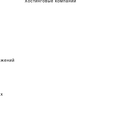
Хостинговые компании
ожений
ах