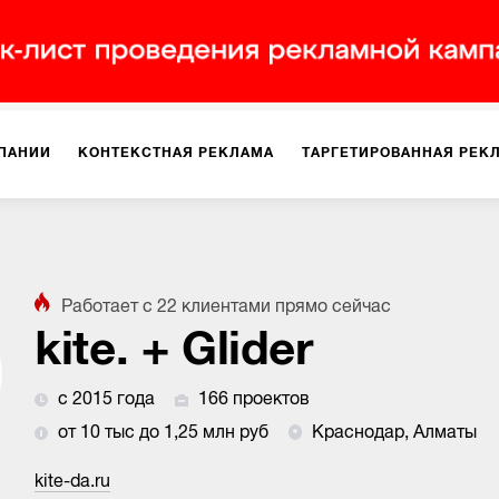
ПАНИИ
КОНТЕКСТНАЯ РЕКЛАМА
ТАРГЕТИРОВАННАЯ РЕК
ИЯ
ДИЗАЙН
БРЕНДИНГ
SMM
МАРКЕТИНГ-ПРОЕКТЫ
Работает с
22
клиентами
прямо сейчас
ПЛОЩАДКАХ
РАБОТА С МАРКЕТПЛЕЙСАМИ
ФОТО
ПРОД
kite. + Glider
с 2015 года
166 проектов
ИГРЫ
ОФЛАЙН-РЕКЛАМА
от 10 тыс до 1,25 млн руб
Краснодар, Алматы
kite-da.ru