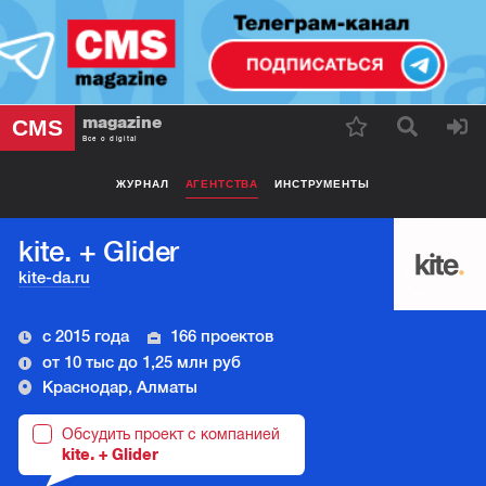
magazine
CMS
Все о digital
ЖУРНАЛ
АГЕНТСТВА
ИНСТРУМЕНТЫ
kite. + Glider
kite-da.ru
с 2015 года
166 проектов
от 10 тыс до 1,25 млн руб
Краснодар, Алматы
Обсудить проект с компанией
kite. + Glider