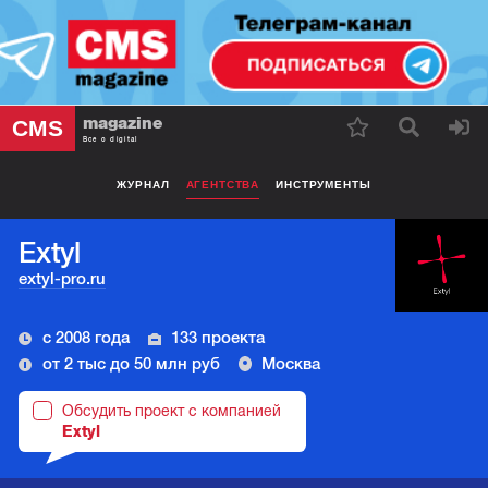
magazine
CMS
Все о digital
ЖУРНАЛ
АГЕНТСТВА
ИНСТРУМЕНТЫ
Extyl
extyl-pro.ru
с 2008 года
133 проекта
от 2 тыс до 50 млн руб
Москва
Обсудить проект с компанией
Extyl