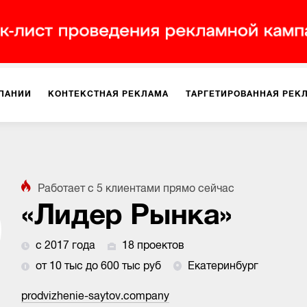
ПАНИИ
КОНТЕКСТНАЯ РЕКЛАМА
ТАРГЕТИРОВАННАЯ РЕК
ИЯ
ДИЗАЙН
БРЕНДИНГ
SMM
МАРКЕТИНГ-ПРОЕКТЫ
Работает с
5
клиентами
прямо сейчас
ПЛОЩАДКАХ
РАБОТА С МАРКЕТПЛЕЙСАМИ
ФОТО
ПРОД
«Лидер Рынка»
с 2017 года
18 проектов
ИГРЫ
ОФЛАЙН-РЕКЛАМА
от 10 тыс до 600 тыс руб
Екатеринбург
prodvizhenie-saytov.company