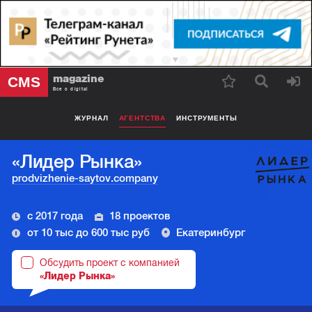
magazine
CMS
Все о digital
ЖУРНАЛ
АГЕНТСТВА
ИНСТРУМЕНТЫ
«Лидер Рынка»
prodvizhenie-saytov.company
с 2017 года
18 проектов
от 10 тыс до 600 тыс руб
Екатеринбург
Обсудить проект с компанией
«Лидер Рынка»