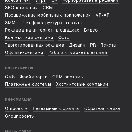
Консалтинг
Игры
UX
Корпоративные решения
SEO-компании
CRM
Продвижение мобильных приложений
VR/AR
SMM
IT-инфраструктура, хостинг
Реклама на интернет-площадках
Видео
Контекстная реклама
Фото
Таргетированная реклама
Дизайн
PR
Тексты
Офлайн-реклама
Работа с маркетплейсами
ИНСТРУМЕНТЫ
CMS
Фреймворки
CRM-системы
Платежные системы
Хостинговые компании
ИНФОРМАЦИЯ
О проекте
Рекламные форматы
Обратная связь
Спецпроекты
МЫ НА СВЯЗИ