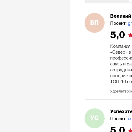
Великий
ВП
Проект:
g
5,0
Компания 
«Север» в
профессио
связь и р
сотруднич
продвижен
ТОП-10 по
Удовлетвор
Успехат
УС
Проект:
u
5,0