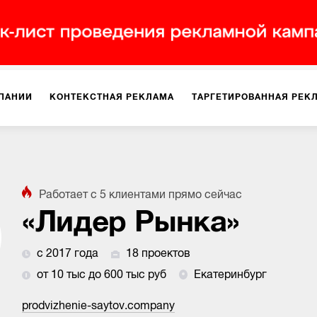
ПАНИИ
КОНТЕКСТНАЯ РЕКЛАМА
ТАРГЕТИРОВАННАЯ РЕК
ИЯ
ДИЗАЙН
БРЕНДИНГ
SMM
МАРКЕТИНГ-ПРОЕКТЫ
Работает с
5
клиентами
прямо сейчас
ПЛОЩАДКАХ
РАБОТА С МАРКЕТПЛЕЙСАМИ
ФОТО
ПРОД
«Лидер Рынка»
с 2017 года
18 проектов
ИГРЫ
ОФЛАЙН-РЕКЛАМА
от 10 тыс до 600 тыс руб
Екатеринбург
prodvizhenie-saytov.company