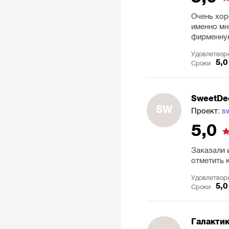
Очень хор
именно мн
фирменную
Удовлетвор
5,0
Сроки
SweetDe
SW
Проект:
s
5,0
Заказали 
отметить 
Удовлетвор
5,0
Сроки
Галакти