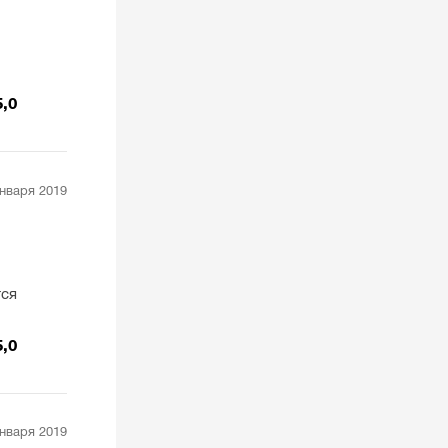
5,0
января 2019
тся
5,0
января 2019