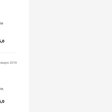
ли
5,0
января 2018
ти.
5,0