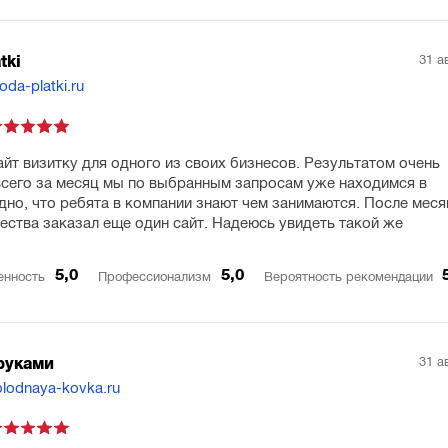
31 а
tki
oda-platki.ru
айт визитку для одного из своих бизнесов. Результатом очень
всего за месяц мы по выбранным запросам уже находимся в
идно, что ребята в компании знают чем занимаются. После мес
ества заказал еще один сайт. Надеюсь увидеть такой же
.
5,0
5,0
енность
Профессионализм
Вероятность рекомендации
31 а
руками
olodnaya-kovka.ru