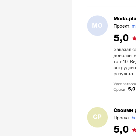
Moda-pla
MO
Проект:
m
5,0
Заказал с
доволен, 
топ-10. В
сотруднич
результат
Удовлетвор
5,0
Сроки
Своими 
СР
Проект:
h
5,0