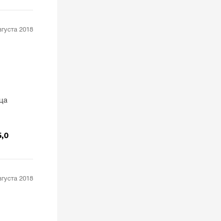
вгуста 2018
яца
5,0
вгуста 2018