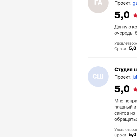
ГА
Проект:
ga
5,0
Данную ко
очередь, 
Удовлетвор
5,0
Сроки
Студия 
СШ
Проект:
ju
5,0
Мне понра
плавный и
сайтов из
обращатьс
Удовлетвор
5,0
Сроки