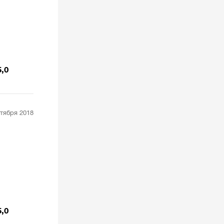
5,0
ктября 2018
5,0