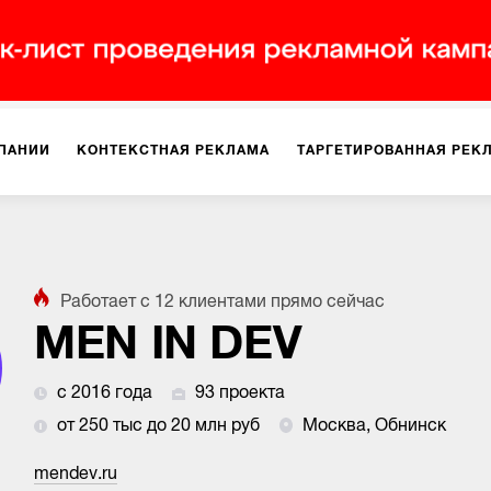
ПАНИИ
КОНТЕКСТНАЯ РЕКЛАМА
ТАРГЕТИРОВАННАЯ РЕК
ИЯ
ДИЗАЙН
БРЕНДИНГ
SMM
МАРКЕТИНГ-ПРОЕКТЫ
Работает с
12
клиентами
прямо сейчас
ПЛОЩАДКАХ
РАБОТА С МАРКЕТПЛЕЙСАМИ
ФОТО
ПРОД
MEN IN DEV
с 2016 года
93 проекта
ИГРЫ
ОФЛАЙН-РЕКЛАМА
от 250 тыс до 20 млн руб
Москва, Обнинск
mendev.ru