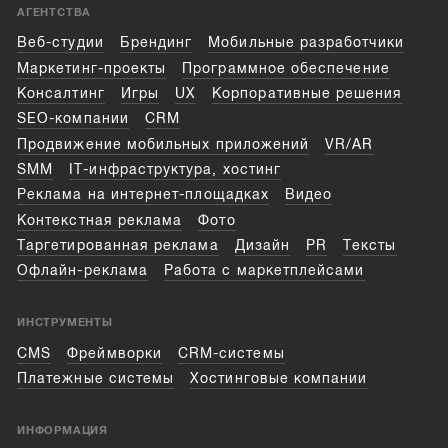
АГЕНТСТВА
Веб-студии
Брендинг
Мобильные разработчики
Маркетинг-проекты
Программное обеспечение
Консалтинг
Игры
UX
Корпоративные решения
SEO-компании
CRM
Продвижение мобильных приложений
VR/AR
SMM
IT-инфраструктура, хостинг
Реклама на интернет-площадках
Видео
Контекстная реклама
Фото
Таргетированная реклама
Дизайн
PR
Тексты
Офлайн-реклама
Работа с маркетплейсами
ИНСТРУМЕНТЫ
CMS
Фреймворки
CRM-системы
Платежные системы
Хостинговые компании
ИНФОРМАЦИЯ