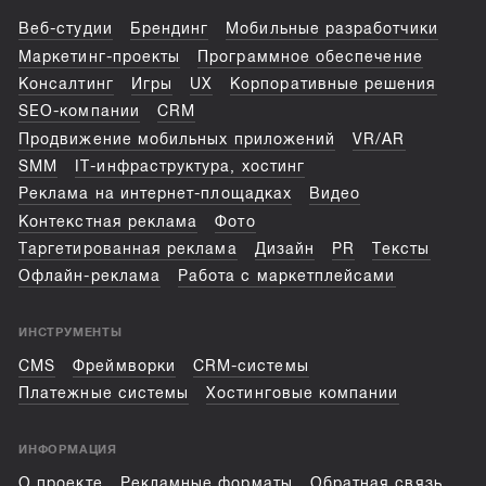
Веб-студии
Брендинг
Мобильные разработчики
Маркетинг-проекты
Программное обеспечение
Консалтинг
Игры
UX
Корпоративные решения
SEO-компании
CRM
Продвижение мобильных приложений
VR/AR
SMM
IT-инфраструктура, хостинг
Реклама на интернет-площадках
Видео
Контекстная реклама
Фото
Таргетированная реклама
Дизайн
PR
Тексты
Офлайн-реклама
Работа с маркетплейсами
ИНСТРУМЕНТЫ
CMS
Фреймворки
CRM-системы
Платежные системы
Хостинговые компании
ИНФОРМАЦИЯ
О проекте
Рекламные форматы
Обратная связь