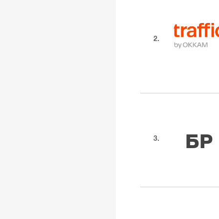
2.
БР
3.