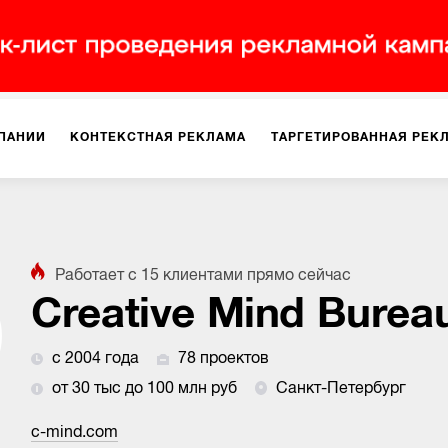
ПАНИИ
КОНТЕКСТНАЯ РЕКЛАМА
ТАРГЕТИРОВАННАЯ РЕК
ИЯ
ДИЗАЙН
БРЕНДИНГ
SMM
МАРКЕТИНГ-ПРОЕКТЫ
Работает с
15
клиентами
прямо сейчас
ПЛОЩАДКАХ
РАБОТА С МАРКЕТПЛЕЙСАМИ
ФОТО
ПРОД
Creative Mind Burea
с 2004 года
78 проектов
ИГРЫ
ОФЛАЙН-РЕКЛАМА
от 30 тыс до 100 млн руб
Санкт-Петербург
c-mind.com