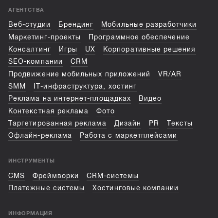
АГЕНТСТВА
Веб-студии
Брендинг
Мобильные разработчики
Маркетинг-проекты
Программное обеспечение
Консалтинг
Игры
UX
Корпоративные решения
SEO-компании
CRM
Продвижение мобильных приложений
VR/AR
SMM
IT-инфраструктура, хостинг
Реклама на интернет-площадках
Видео
Контекстная реклама
Фото
Таргетированная реклама
Дизайн
PR
Тексты
Офлайн-реклама
Работа с маркетплейсами
ИНСТРУМЕНТЫ
CMS
Фреймворки
CRM-системы
Платежные системы
Хостинговые компании
ИНФОРМАЦИЯ