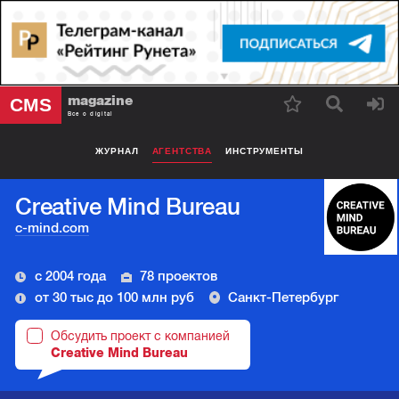
magazine
CMS
Все о digital
ЖУРНАЛ
АГЕНТСТВА
ИНСТРУМЕНТЫ
Creative Mind Bureau
c-mind.com
с 2004 года
78 проектов
от 30 тыс до 100 млн руб
Санкт-Петербург
Обсудить проект с компанией
Creative Mind Bureau