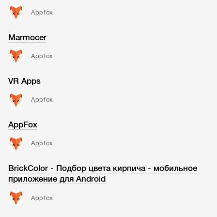
Appfox
Marmocer
Appfox
VR Apps
Appfox
AppFox
Appfox
BrickColor - Подбор цвета кирпича - мобильное
приложение для Android
Appfox