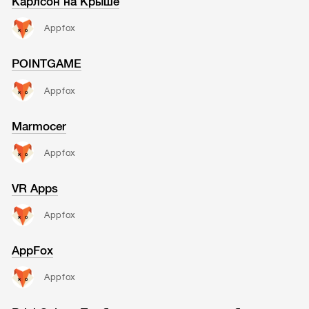
Карлсон на Крыше
Appfox
POINTGAME
Appfox
Marmocer
Appfox
VR Apps
Appfox
AppFox
Appfox