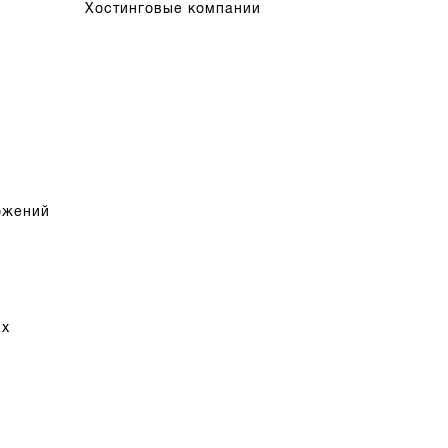
Хостинговые компании
ожений
ах