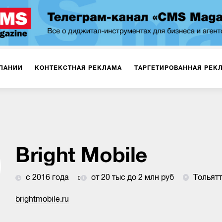
ПАНИИ
КОНТЕКСТНАЯ РЕКЛАМА
ТАРГЕТИРОВАННАЯ РЕК
ИЯ
ДИЗАЙН
БРЕНДИНГ
SMM
МАРКЕТИНГ-ПРОЕКТЫ
ПЛОЩАДКАХ
РАБОТА С МАРКЕТПЛЕЙСАМИ
ФОТО
ПРОД
Bright Mobile
с 2016 года
от 20 тыс до 2 млн руб
Тольят
0
ИГРЫ
ОФЛАЙН-РЕКЛАМА
brightmobile.ru