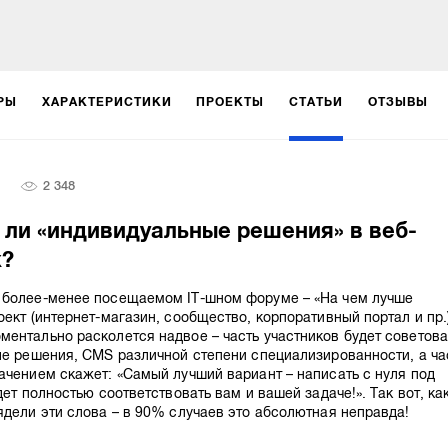
РЫ
ХАРАКТЕРИСТИКИ
ПРОЕКТЫ
СТАТЬИ
ОТЗЫВЫ
2 348
ли «индивидуальные решения» в веб-
х?
 более-менее посещаемом IT-шном форуме – «На чем лучше
оект (интернет-магазин, сообщество, корпоративный портал и пр.
ентально расколется надвое – часть участников будет советова
ые решения, CMS различной степени специализированности, а ча
ачением скажет: «Самый лучший вариант – написать с нуля под
дет полностью соответствовать вам и вашей задаче!». Так вот, ка
ядели эти слова – в 90% случаев это абсолютная неправда!