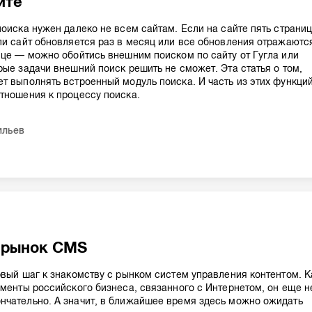
йте
поиска нужен далеко не всем сайтам. Если на сайте пять страни
ли сайт обновляется раз в месяц или все обновления отражаютс
ице — можно обойтись внешним поиском по сайту от Гугла или
рые задачи внешний поиск решить не сможет. Эта статья о том,
т выполнять встроенный модуль поиска. И часть из этих функци
тношения к процессу поиска.
ильев
 рынок CMS
рвый шаг к знакомству с рынком систем управления контентом. К
гменты российского бизнеса, связанного с Интернетом, он еще н
нчательно. А значит, в ближайшее время здесь можно ожидать