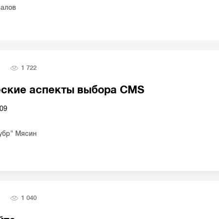
валов
1 722
еские аспекты выбора CMS
009
убр" Мясин
1 040