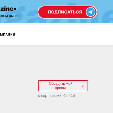
ОМПАНИИ
Обсудить мой
проект
с партнерами «
NetCat
»