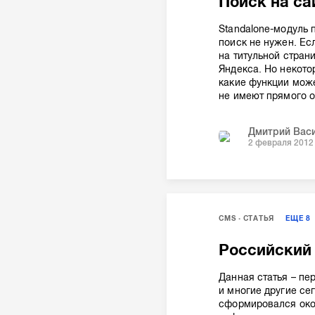
Поиск на са
Standalone-модуль 
поиск не нужен. Ес
на титульной стран
Яндекса. Но некото
какие функции може
не имеют прямого о
Дмитрий Вас
2 февраля 2012
CMS
СТАТЬЯ
ЕЩЕ
8
Российский
Данная статья – пе
и многие другие се
сформировался око