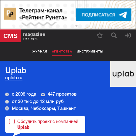
magazine
CMS
Все о digital
ЖУРНАЛ
АГЕНТСТВА
ИНСТРУМЕНТЫ
Uplab
uplab.ru
с 2008 года
447 проектов
от 30 тыс до 12 млн руб
Москва, Чебоксары, Ташкент
Обсудить проект с компанией
Uplab