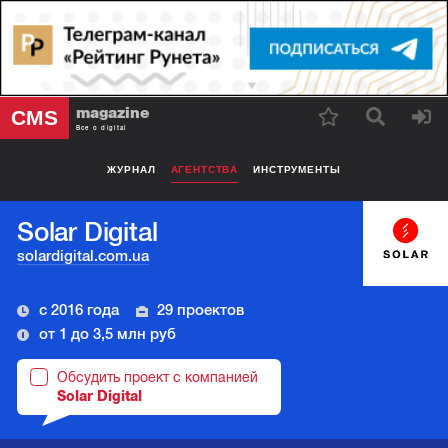
magazine
CMS
Все о digital
ЖУРНАЛ
АГЕНТСТВА
ИНСТРУМЕНТЫ
Solar Digital
solardigital.com.ua
с 2016 года
29 проектов
от 1 до 3,5 млн руб
Обсудить проект с компанией
Solar Digital