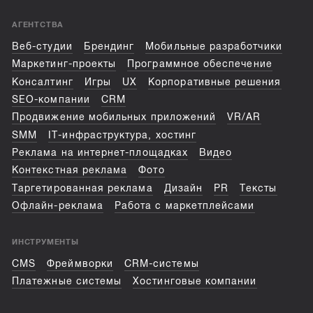
- И самое главное — работа с крутыми
проектами, которыми можно гордиться
АГЕНТСТВА
О проекте:
Веб-студии
Брендинг
Мобильные разработчики
Долгосрочный проект в сфере логистики
Маркетинг-проекты
Программное обеспечение
морских перевозок, автоматизации
агентирования судозахода,
Консалтинг
Игры
UX
Корпоративные решения
прогнозирования данных морского
SEO-компании
CRM
рейса. В команду необходимо
дополнительно 2 бекенд (или фуллстек)
Продвижение мобильных приложений
VR/AR
разработчика. Остальные роли в
SMM
IT-инфраструктура, хостинг
команде: PM/BA, QA, UX/UI дизайнер,
Реклама на интернет-площадках
Видео
HTML верстальщик, front-end developer
(vue.js), 3 full-stack dev (Laravel/vue.js).
Контекстная реклама
Фото
Таргетированная реклама
Дизайн
PR
Тексты
Разработка происходит 2х недельными
спринтами по SCRUM. Вам наверняка
Офлайн-реклама
Работа с маркетплейсами
интересно узнать, что:
- Команда работает долгосрочно и в
одном офисе, в позитивной атмосфере.
ИНСТРУМЕНТЫ
- Проект без легаси кода.
- Адекватный клиент, готовый к
CMS
Фреймворки
CRM-системы
инновациям, с выделением времени на
Платежные системы
Хостинговые компании
усовершенствования и технический долг.