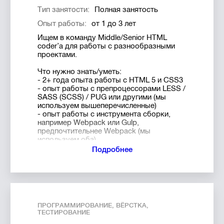
- Продуктивность в условиях
Тип занятости:
Полная занятость
многозадачности
Опыт работы:
от 1 до 3 лет
- Всегда и во всем ориентироваться на
результат
Ищем в команду Middle/Senior HTML
- Обладать настойчивостью и
coder’а для работы с разнообразными
способностью отстаивать интересы
проектами.
- Умение ориентироваться на результат
Что нужно знать/уметь:
Что нужно будет делать:
- 2+ года опыта работы с HTML 5 и CSS3
- Разобраться в любой идее клиента,
- опыт работы с препроцессорами LESS /
даже самой сумасшедшей и разъяснить
SASS (SСSS) / PUG или другими (мы
ему детали ее реализации
используем вышеперечисленные)
- Составление проектной документации
- опыт работы с инструмента сборки,
- Коммуникация с заказчиком и командой
например Webpack или Gulp,
- Управление рисками, ресурсами и
предпочтительнее Webpack (мы
временем
используем оба)
- Координировать работу команд
- базовые знания jQuery, JavaScript;
Подробнее
разработчиков, дизайнеров и
- Git, опыт работы с терминалом;
тестировщиков
- будет плюсом желание развиваться в
- Оценивать объем работы по проектам с
сторону разработки на WebGL и изучать
командами для определения технологии,
Java Script на продвинутом уровне
ресурсов и дедлайнов
- Эффективно управлять личным и
Что нужно будет делать:
командным временем
ПРОГРАММИРОВАНИЕ, ВЁРСТКА,
- Адаптивная и кроссбраузерная верстка
- Распределять нагрузку соблюдая
ТЕСТИРОВАНИЕ
с использованием HTML/CSS, а также
баланс показателей