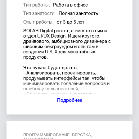
Отслеживать жизненный цикл бага.
Тип работы:
Работа в офисе
Обсуждать фиксы с
разработчиками.
Тип занятости:
Полная занятость
Вести тестовую документацию.
Опыт работы:
от 3 до 5 лет
Что мы предлагаем:
SOLAR Digital растет, а вместе с ним и
отдел UI/UX Design. Ищем крутого,
Офис в просторном лофте на
драйвового, амбициозного дизайнера с
Екатерининской пл;
широким бекграундом и опытом в
График работы с 8:00 — 11:00 до
создании UI/UX для масштабных
17:00 — 20:00;
продуктов.
Оплачиваем 50% обучение и
больничные;
Что нужно будет делать:
Свободное посещение
- Анализировать, проектировать,
образовательных мероприятия
продумывать интерфейсы так, чтобы
SOLAR Talks;
минимизировать появление вопросов и
ошибок у пользователей;
Мы ценим личность каждого
- Создавать макеты и прототипы;
человека, и развиваем его сильные
- Отрисовывать целостные, красивые и
стороны;
Подробнее
понятные интерфейсы в графических
Отпуск в размере 20 рабочих дней в
редакторах;
году;
- Составлять гайды по использованию
И самое главное — работа с
шрифтов, цветов, отступов, размеров;
крутыми, интересными проектами,
- Взаимодействовать с командой
которыми можно гордиться.
разработчиков и других дизайнеров;
ПРОГРАММИРОВАНИЕ, ВЁРСТКА,
- Быть открытым и самостоятельным, не
Больше вакансий