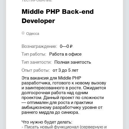
ТЕСТИРОВАНИЕ
бояться задавать вопросы и решать
здесь:
https://solardigital.com.ua/vacancies/
поставленные задачи;
Middle PHP Back-end
- Не верстать, но понимать что такое
HTML и CSS;
Developer
- Уметь работать в режиме
многозадачности, внимательно вести
несколько проектов одновременно.
Одесса
Что нужно знать/уметь:
- Уверенные знания типографики и основ
Вознаграждение:
0—0 ₽
композиции;
Тип работы:
Работа в офисе
- Опыт работы со стартапами, крупными
сервисами;
Тип занятости:
Полная занятость
- Знание пакета Adobe/ Figma/ Sketch/
Опыт работы:
от 3 до 5 лет
Zeplin (с чем удобнее работать);
- Способность полностью
Эта вакансия для Middle PHP
самостоятельно закрывать проект;
разработчика, готового к новому вызову
- Быть в курсе последних UX трендов;
и заинтересованного в росте. Ожидается
- Иметь уровень английского не ниже
долгосрочная работа над одним
A2/B1.
проектом. Данный проект по сложности
— оптимален для роста и практики
Будет плюсом:
амбициозному разработчику уровня от
- Владение Adobe After Effects
раннего миддла до синиора.
- Знание HTML, CSS, понимание разметки
веб-приложений
Что нужно будет делать:
- Писать новый функционал (серверную и