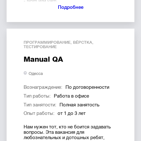
- Npm или yarn
- Инструменты сборки, например
Подробнее
Webpack/Gulp
- Современные фреймворки, например,
Vue. js
- Git, либо другая VCS, мы работаем с Git,
и тебе придётся :)
- REST, request methods, headers, CORS
ПРОГРАММИРОВАНИЕ, ВЁРСТКА,
ТЕСТИРОВАНИЕ
Кроме стандартных IT плюшек мы
предлагаем:
Manual QA
- Офис в просторном лофте на
Екатерининской площади
- График работы с 8:00 (11:00) — 17:00
Одесса
(20:00)
- Оплачиваем 50% обучения
- Свободное посещение
Вознаграждение:
По договоренности
образовательных мероприятия SOLAR
Тип работы:
Работа в офисе
Talks
- Отпуск в размере 20 рабочих дней в
Тип занятости:
Полная занятость
году
- И самое главное — работа с крутыми,
Опыт работы:
от 1 до 3 лет
интересными проектами, которыми
можно гордиться
Нам нужен тот, кто не боится задавать
вопросы. Эта вакансия для
любознательных и дотошных ребят,