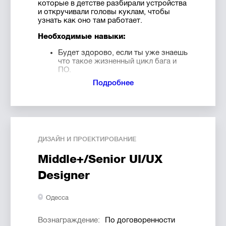
которые в детстве разбирали устройства
и откручивали головы куклам, чтобы
узнать как оно там работает.
Необходимые навыки:
Будет здорово, если ты уже знаешь
что такое жизненный цикл бага и
ПО.
Понимаешь как составлять тест-
Подробнее
кейсы, баг-репорты.
Можешь объяснить что такое
HTML, CSS.
Умение тестировать API.
Знание инструмента postman.
Опыт использования browser web
ДИЗАЙН И ПРОЕКТИРОВАНИЕ
tools.
Middle+/Senior UI/UX
Что нужно будет делать:
Designer
Разрабатывать и поддерживать
тест-кейсы.
Тестировать новый и старый
Одесса
функционал.
Проводить регрессионные тесты.
Вознаграждение:
По договоренности