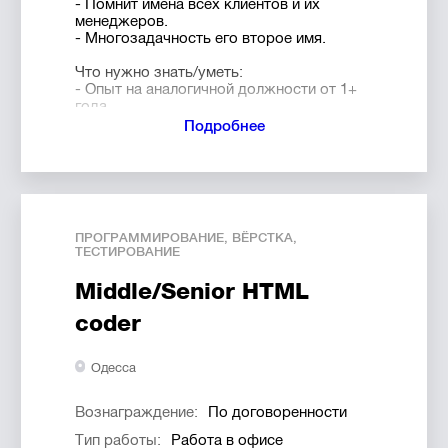
- Помнит имена всех клиентов и их
менеджеров.
- Многозадачность его второе имя.
Что нужно знать/уметь:
- Опыт на аналогичной должности от 1+
года
- Свободно говорить и писать на
Подробнее
английском
- Понимать последствия каждого
управленческого решения для бизнеса
- Определять бизнес-потребности и
задачи клиента
- Самостоятельно принимать верные
ПРОГРАММИРОВАНИЕ, ВЁРСТКА,
решения в условиях неопределенности
ТЕСТИРОВАНИЕ
- Уметь планировать и управлять рисками
- Эффективно управлять командами и их
Middle/Senior HTML
временем
- Правильно мотивировать команду
coder
- Понимать цикл web и mobile разработки
и применяемые технологии
Одесса
Какими качествами нужно обладать:
- Высоким уровнем ответственности и
тайм-менеджмента
Вознаграждение:
По договоренности
- Правильно доносить задачи
Тип работы:
Работа в офисе
технической команде