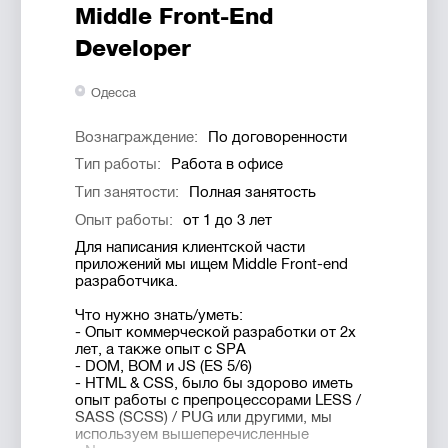
элементами Java Script.
Time/Quality/Resources
Middle Front-End
- Анимирование SVG элементов.
- Работать с ожиданиями клиентов и
- Работа в команде.
Developer
команды
- Поддержка старых проектов компании.
Преимущества работы с нами, кроме
Плюсы работы в Solar Digital:
Одесса
стандартных it-плюшек:
- Гибкий рабочий график;
- Работа в креативном пространстве на
- Офис в просторном лофте на
Екатерининской площади
Екатерининской пл;
Вознаграждение:
По договоренности
- График работы с 8:00 (11:00) — 17:00
- Оплачиваем 50% обучения
(20:00)
Тип работы:
Работа в офисе
сотрудников;
- Оплачиваем 50% обучения
- Свободное посещение
Тип занятости:
Полная занятость
- Свободное посещение
образовательных мероприятий SOLAR
образовательных мероприятия SOLAR
Опыт работы:
от 1 до 3 лет
Talks;
Talks
- Отпуск в размере 20 рабочих дней в
- Отпуск в размере 20 рабочих дней в
Для написания клиентской части
году и оплачиваемый больничный;
году
приложений мы ищем Middle Front-end
- И самое главное — работа с крутыми,
- И самое главное — работа с крутыми,
разработчика.
интересными проектами, которыми
интересными проектами, которыми
можно гордиться.
можно гордиться
Что нужно знать/уметь:
- Опыт коммерческой разработки от 2х
лет, а также опыт с SPA
- DOM, BOM и JS (ES 5/6)
- HTML & CSS, было бы здорово иметь
опыт работы с препроцессорами LESS /
SASS (SСSS) / PUG или другими, мы
используем вышеперечисленные