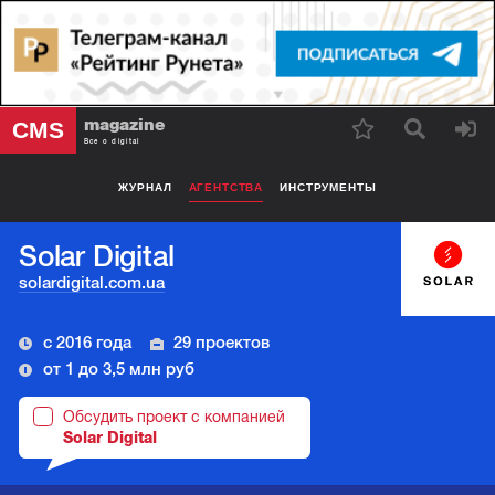
magazine
CMS
Все о digital
ЖУРНАЛ
АГЕНТСТВА
ИНСТРУМЕНТЫ
Solar Digital
solardigital.com.ua
с 2016 года
29 проектов
от 1 до 3,5 млн руб
Обсудить проект с компанией
Solar Digital