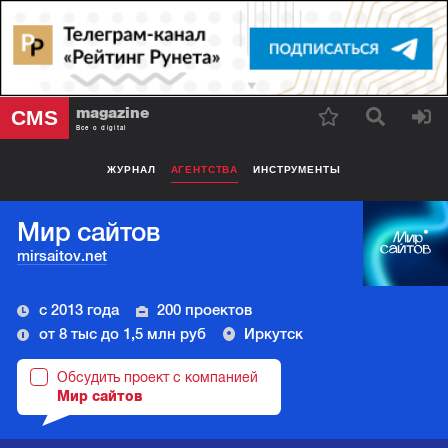
magazine
CMS
Все о digital
ЖУРНАЛ
АГЕНТСТВА
ИНСТРУМЕНТЫ
Мир сайтов
mirsaitov.net
с 2013 года
200 проектов
от 8 тыс до 1,5 млн руб
Иркутск
Обсудить проект с компанией
Мир сайтов