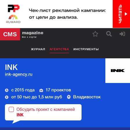
magazine
CMS
Все о digital
ЖУРНАЛ
АГЕНТСТВА
ИНСТРУМЕНТЫ
INK
ink-agency.ru
с 2015 года
17 проектов
от 50 тыс до 1,5 млн руб
Владивосток
Обсудить проект с компанией
INK