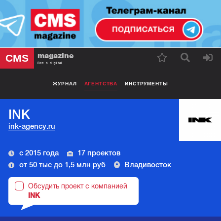
magazine
CMS
Все о digital
ЖУРНАЛ
АГЕНТСТВА
ИНСТРУМЕНТЫ
INK
ink-agency.ru
с 2015 года
17 проектов
от 50 тыс до 1,5 млн руб
Владивосток
Обсудить проект с компанией
INK