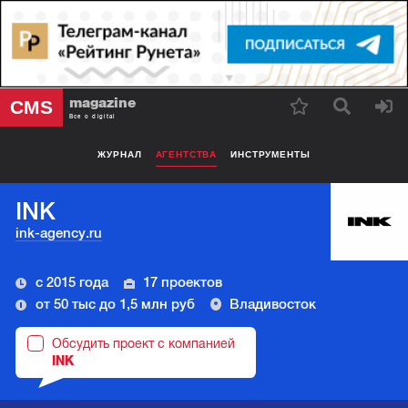
magazine
CMS
Все о digital
ЖУРНАЛ
АГЕНТСТВА
ИНСТРУМЕНТЫ
INK
ink-agency.ru
с 2015 года
17 проектов
от 50 тыс до 1,5 млн руб
Владивосток
Обсудить проект с компанией
INK