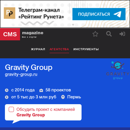
magazine
CMS
Все о digital
ЖУРНАЛ
АГЕНТСТВА
ИНСТРУМЕНТЫ
Gravity Group
gravity-group.ru
с 2014 года
58 проектов
от 5 тыс до 3 млн руб
Пермь
Обсудить проект с компанией
Gravity Group