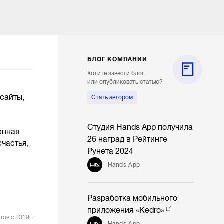
БЛОГ КОМПАНИИ
Хотите завести блог
или опубликовать статью?
сайты,
Стать автором
Студия Hands App получила
енная
26 наград в Рейтинге
частья,
Рунета 2024
Hands App
Разработка мобильного
приложения «Kedro»
тов с 2019г.
Hands App