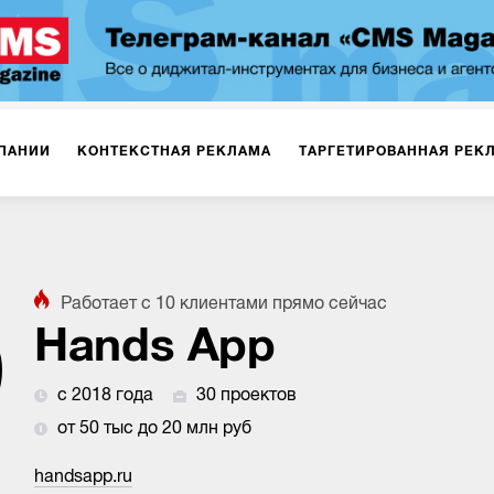
ПАНИИ
КОНТЕКСТНАЯ РЕКЛАМА
ТАРГЕТИРОВАННАЯ РЕК
ИЯ
ДИЗАЙН
БРЕНДИНГ
SMM
МАРКЕТИНГ-ПРОЕКТЫ
Работает с
10
клиентами
прямо сейчас
ПЛОЩАДКАХ
РАБОТА С МАРКЕТПЛЕЙСАМИ
ФОТО
ПРОД
Hands App
с 2018 года
30 проектов
ИГРЫ
ОФЛАЙН-РЕКЛАМА
от 50 тыс до 20 млн руб
handsapp.ru