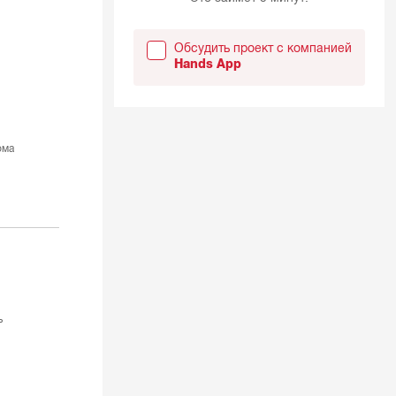
Обсудить проект с компанией
Hands App
ома
ь