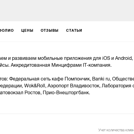
ФОЛИО
ЦЕНЫ
ОТЗЫВЫ
СТАТЬИ
аем и развиваем мобильные приложения для iOS и Android, 
йсы. Аккредитованная Минцифрами IT-компания.
тов: Федеральная сеть кафе Помпончик, Banki ru, Обществ
едерации, Wok&Roll, Аэропорт Владивосток, Лаборатория с
Автовокзал Ростов, Прио-Внешторгбанк.
Учет количества клиен