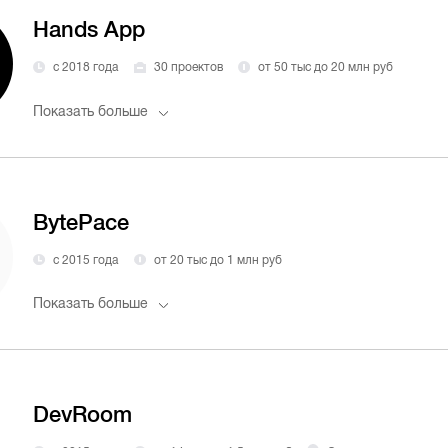
Hands App
с 2018 года
30 проектов
от 50 тыс до 20 млн руб
Показать больше
BytePace
с 2015 года
от 20 тыс до 1 млн руб
Показать больше
DevRoom