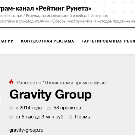
ПАНИИ
КОНТЕКСТНАЯ РЕКЛАМА
ТАРГЕТИРОВАННАЯ РЕК
ИЯ
ДИЗАЙН
БРЕНДИНГ
SMM
МАРКЕТИНГ-ПРОЕКТЫ
Работает с
10
клиентами
прямо сейчас
ПЛОЩАДКАХ
РАБОТА С МАРКЕТПЛЕЙСАМИ
ФОТО
ПРОД
Gravity Group
с 2014 года
58 проектов
ИГРЫ
ОФЛАЙН-РЕКЛАМА
от 5 тыс до 3 млн руб
Пермь
gravity-group.ru