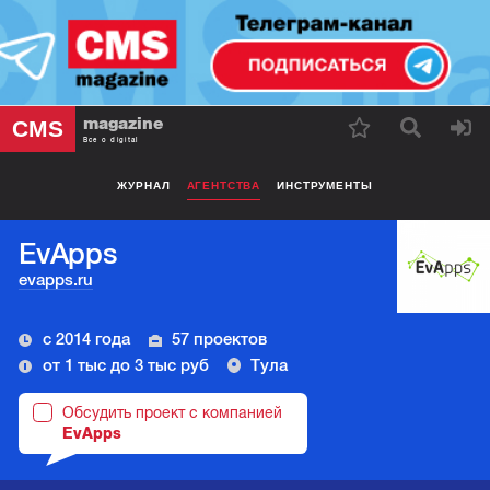
magazine
CMS
Все о digital
ЖУРНАЛ
АГЕНТСТВА
ИНСТРУМЕНТЫ
EvApps
evapps.ru
с 2014 года
57 проектов
от 1 тыс до 3 тыс руб
Тула
Обсудить проект с компанией
EvApps