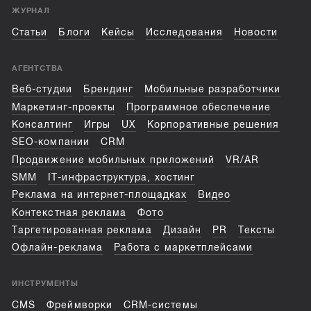
ЖУРНАЛ
Статьи
Блоги
Кейсы
Исследования
Новости
АГЕНТСТВА
Веб-студии
Брендинг
Мобильные разработчики
Маркетинг-проекты
Программное обеспечение
Консалтинг
Игры
UX
Корпоративные решения
SEO-компании
CRM
Продвижение мобильных приложений
VR/AR
SMM
IT-инфраструктура, хостинг
Реклама на интернет-площадках
Видео
Контекстная реклама
Фото
Таргетированная реклама
Дизайн
PR
Тексты
Офлайн-реклама
Работа с маркетплейсами
ИНСТРУМЕНТЫ
CMS
Фреймворки
CRM-системы