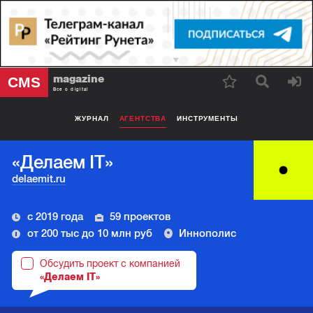
magazine
CMS
Все о digital
ЖУРНАЛ
АГЕНТСТВА
ИНСТРУМЕНТЫ
«Делаем IT»
delaemit.ru
с 2019 года
59 проектов
от 200 тыс до 10 млн руб
Иннополис
Обсудить проект с компанией
«Делаем IT»