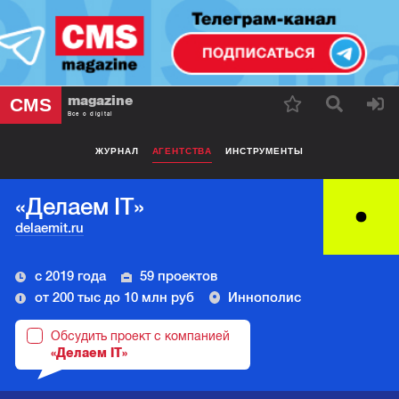
magazine
CMS
Все о digital
ЖУРНАЛ
АГЕНТСТВА
ИНСТРУМЕНТЫ
«Делаем IT»
delaemit.ru
с 2019 года
59 проектов
от 200 тыс до 10 млн руб
Иннополис
Обсудить проект с компанией
«Делаем IT»