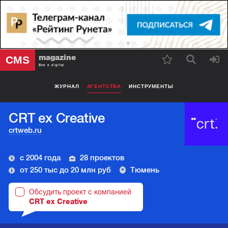
magazine
CMS
Все о digital
ЖУРНАЛ
АГЕНТСТВА
ИНСТРУМЕНТЫ
CRT ex Creative
crtweb.ru
с 2004 года
28 проектов
от 250 тыс до 20 млн руб
Тюмень
Обсудить проект с компанией
CRT ex Creative