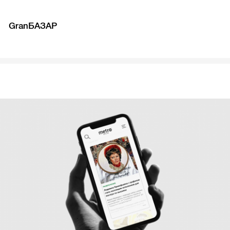
GranБАЗАР