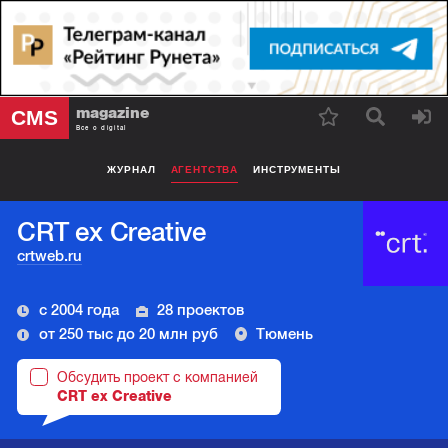
magazine
CMS
Все о digital
ЖУРНАЛ
АГЕНТСТВА
ИНСТРУМЕНТЫ
CRT ex Creative
crtweb.ru
с 2004 года
28 проектов
от 250 тыс до 20 млн руб
Тюмень
Обсудить проект с компанией
CRT ex Creative