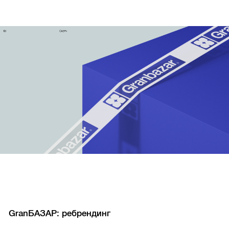
GranБАЗАР: ребрендинг