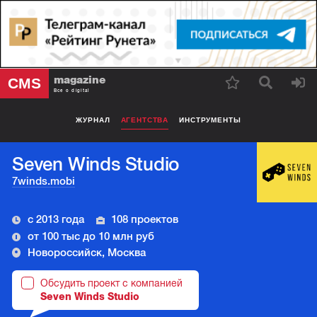
magazine
CMS
Все о digital
ЖУРНАЛ
АГЕНТСТВА
ИНСТРУМЕНТЫ
Seven Winds Studio
7winds.mobi
с 2013 года
108 проектов
от 100 тыс до 10 млн руб
Новороссийск, Москва
Обсудить проект с компанией
Seven Winds Studio