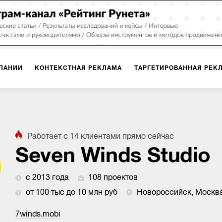
ПАНИИ
КОНТЕКСТНАЯ РЕКЛАМА
ТАРГЕТИРОВАННАЯ РЕК
ИЯ
ДИЗАЙН
БРЕНДИНГ
SMM
МАРКЕТИНГ-ПРОЕКТЫ
Работает с
14
клиентами
прямо сейчас
ПЛОЩАДКАХ
РАБОТА С МАРКЕТПЛЕЙСАМИ
ФОТО
ПРОД
Seven Winds Studio
с 2013 года
108 проектов
ИГРЫ
ОФЛАЙН-РЕКЛАМА
от 100 тыс до 10 млн руб
Новороссийск, Москв
7winds.mobi