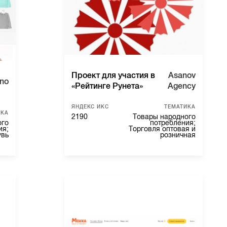
Проект для участия в
Asanov
no
«Рейтинге Рунета»
Agency
ЯНДЕКС ИКС
ТЕМАТИКА
ИКА
2190
Товары народного
ого
потребления;
ия;
Торговля оптовая и
увь
розничная