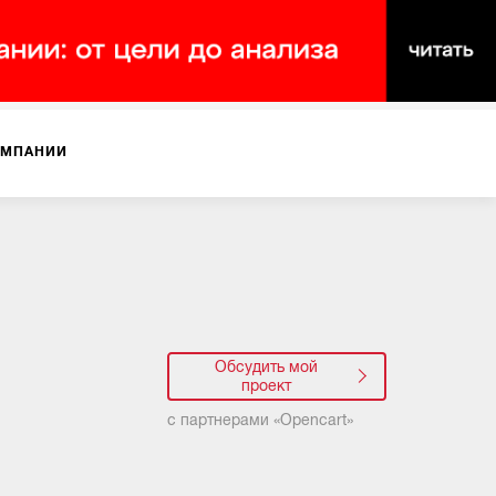
ОМПАНИИ
Обсудить мой
проект
с партнерами «
Opencart
»