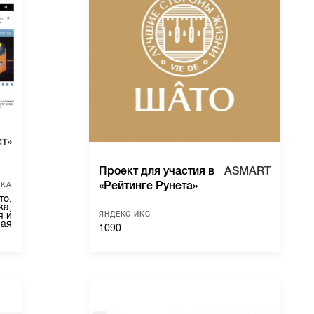
т»
Проект для участия в
ASMART
«Рейтинге Рунета»
ИКА
то,
ка;
ЯНДЕКС ИКС
я и
ная
1090