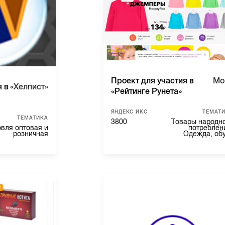
Проект для участия в
Mo
я в
«Хелпист»
«Рейтинге Рунета»
ЯНДЕКС ИКС
ТЕМАТ
ТЕМАТИКА
3800
Товары народн
овля оптовая и
потреблен
розничная
Одежда, об