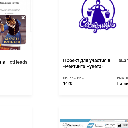
Проект для участия в
eLa
я в
HotHeads
«Рейтинге Рунета»
ЯНДЕКС ИКС
ТЕМАТ
1420
Пита