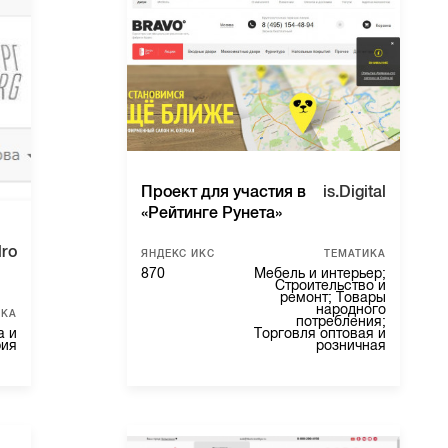
Проект для участия в
is.Digital
«Рейтинге Рунета»
ro
ЯНДЕКС ИКС
ТЕМАТИКА
870
Мебель и интерьер;
Строительство и
ремонт; Товары
народного
ИКА
потребления;
а и
Торговля оптовая и
рия
розничная