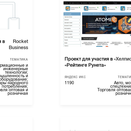
я в
Rocket
Business
Проект для участия в
«Хелпис
ТЕМАТИКА
«Рейтинге Рунета»
рмационные и
инженерные
технологии;
ышленность и
ЯНДЕКС ИКС
ТЕМАТ
оборудование;
ары народного
1190
Авто, мо
потребления;
спецтехни
овля оптовая и
Торговля оптова
розничная
рознич