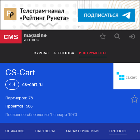
magazine
CMS
Все о digital
ЖУРНАЛ
АГЕНТСТВА
ИНСТРУМЕНТЫ
CS-Cart
4.4
cs-cart.ru
Партнеров:
78
Проектов:
588
Последнее обновление 1 января 1970
ОПИСАНИЕ
ПАРТНЕРЫ
ХАРАКТЕРИСТИКИ
ПРОЕКТЫ
О