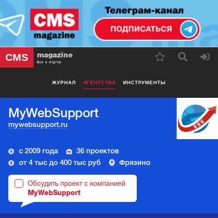
magazine
CMS
Все о digital
ЖУРНАЛ
АГЕНТСТВА
ИНСТРУМЕНТЫ
MyWebSupport
mywebsupport.ru
с 2009 года
36 проектов
от 4 тыс до 400 тыс руб
Фрязино
Обсудить проект с компанией
MyWebSupport