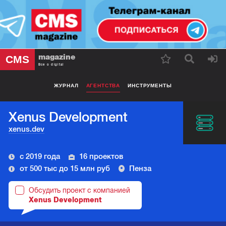
magazine
CMS
Все о digital
ЖУРНАЛ
АГЕНТСТВА
ИНСТРУМЕНТЫ
Xenus Development
xenus.dev
с 2019 года
16 проектов
от 500 тыс до 15 млн руб
Пенза
Обсудить проект с компанией
Xenus Development