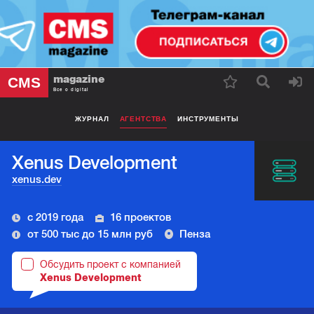
magazine
CMS
Все о digital
ЖУРНАЛ
АГЕНТСТВА
ИНСТРУМЕНТЫ
Xenus Development
xenus.dev
с 2019 года
16 проектов
от 500 тыс до 15 млн руб
Пенза
Обсудить проект с компанией
Xenus Development