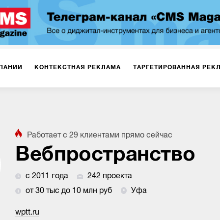
ПАНИИ
КОНТЕКСТНАЯ РЕКЛАМА
ТАРГЕТИРОВАННАЯ РЕК
ИЯ
ДИЗАЙН
БРЕНДИНГ
SMM
МАРКЕТИНГ-ПРОЕКТЫ
Работает с
29
клиентами
прямо сейчас
ПЛОЩАДКАХ
РАБОТА С МАРКЕТПЛЕЙСАМИ
ФОТО
ПРОД
Вебпространство
с 2011 года
242 проекта
ИГРЫ
ОФЛАЙН-РЕКЛАМА
от 30 тыс до 10 млн руб
Уфа
wptt.ru