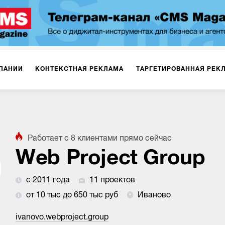
ПАНИИ
КОНТЕКСТНАЯ РЕКЛАМА
ТАРГЕТИРОВАННАЯ РЕК
ИЯ
ДИЗАЙН
БРЕНДИНГ
SMM
МАРКЕТИНГ-ПРОЕКТЫ
Работает с
8
клиентами
прямо сейчас
ПЛОЩАДКАХ
РАБОТА С МАРКЕТПЛЕЙСАМИ
ФОТО
ПРОД
Web Project Group
с 2011 года
11 проектов
ИГРЫ
ОФЛАЙН-РЕКЛАМА
от 10 тыс до 650 тыс руб
Иваново
ivanovo.webproject.group