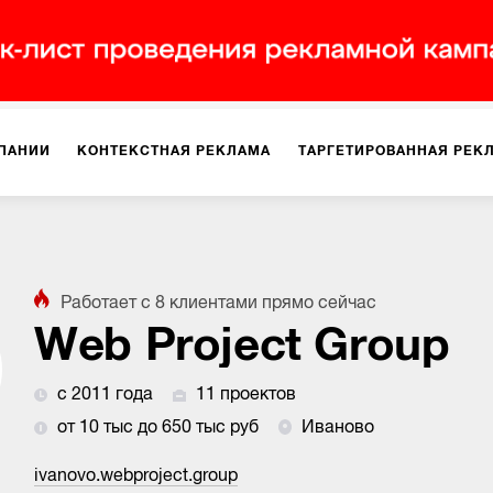
ПАНИИ
КОНТЕКСТНАЯ РЕКЛАМА
ТАРГЕТИРОВАННАЯ РЕК
ИЯ
ДИЗАЙН
БРЕНДИНГ
SMM
МАРКЕТИНГ-ПРОЕКТЫ
Работает с
8
клиентами
прямо сейчас
ПЛОЩАДКАХ
РАБОТА С МАРКЕТПЛЕЙСАМИ
ФОТО
ПРОД
Web Project Group
с 2011 года
11 проектов
ИГРЫ
ОФЛАЙН-РЕКЛАМА
от 10 тыс до 650 тыс руб
Иваново
ivanovo.webproject.group