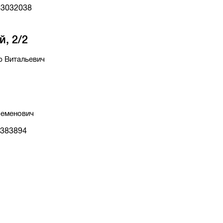
33032038
, 2/2
р Витальевич
Семенович
4383894