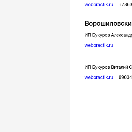
webpractik.ru
+786
Ворошиловский
ИП Букуров Александ
webpractik.ru
ИП Букуров Виталий 
webpractik.ru
8903