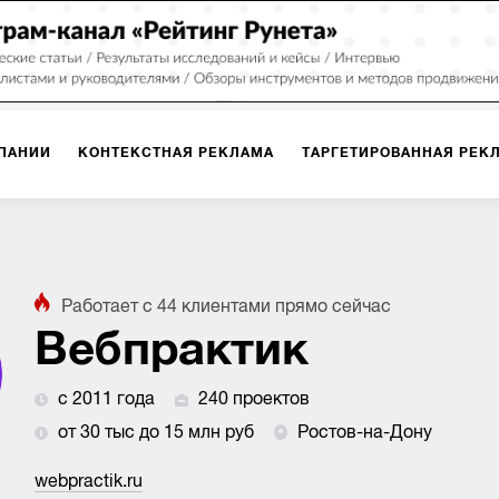
ПАНИИ
КОНТЕКСТНАЯ РЕКЛАМА
ТАРГЕТИРОВАННАЯ РЕК
ИЯ
ДИЗАЙН
БРЕНДИНГ
SMM
МАРКЕТИНГ-ПРОЕКТЫ
Работает с
44
клиентами
прямо сейчас
ПЛОЩАДКАХ
РАБОТА С МАРКЕТПЛЕЙСАМИ
ФОТО
ПРОД
Вебпрактик
с 2011 года
240 проектов
ИГРЫ
ОФЛАЙН-РЕКЛАМА
от 30 тыс до 15 млн руб
Ростов-на-Дону
webpractik.ru