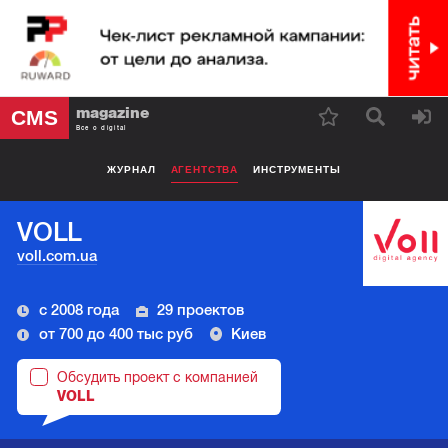
magazine
CMS
Все о digital
ЖУРНАЛ
АГЕНТСТВА
ИНСТРУМЕНТЫ
VOLL
voll.com.ua
с 2008 года
29 проектов
от 700 до 400 тыс руб
Киев
Обсудить проект с компанией
VOLL