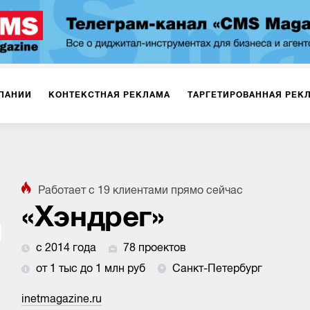
ПАНИИ
КОНТЕКСТНАЯ РЕКЛАМА
ТАРГЕТИРОВАННАЯ РЕК
ИЯ
ДИЗАЙН
БРЕНДИНГ
SMM
МАРКЕТИНГ-ПРОЕКТЫ
Работает с
19
клиентами
прямо сейчас
ПЛОЩАДКАХ
РАБОТА С МАРКЕТПЛЕЙСАМИ
ФОТО
ПРОД
«Хэндрег»
с 2014 года
78 проектов
ИГРЫ
ОФЛАЙН-РЕКЛАМА
от 1 тыс до 1 млн руб
Санкт-Петербург
inetmagazine.ru