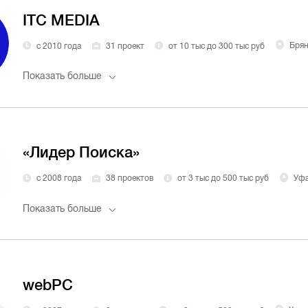
ITC MEDIA
с 2010 года
31 проект
от 10 тыс до 300 тыс руб
Брян
Показать больше
«Лидер Поиска»
с 2008 года
38 проектов
от 3 тыс до 500 тыс руб
Уф
Показать больше
webPC