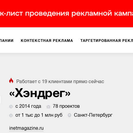
ПАНИИ
КОНТЕКСТНАЯ РЕКЛАМА
ТАРГЕТИРОВАННАЯ РЕК
ИЯ
ДИЗАЙН
БРЕНДИНГ
SMM
МАРКЕТИНГ-ПРОЕКТЫ
Работает с
19
клиентами
прямо сейчас
ПЛОЩАДКАХ
РАБОТА С МАРКЕТПЛЕЙСАМИ
ФОТО
ПРОД
«Хэндрег»
с 2014 года
78 проектов
ИГРЫ
ОФЛАЙН-РЕКЛАМА
от 1 тыс до 1 млн руб
Санкт-Петербург
inetmagazine.ru