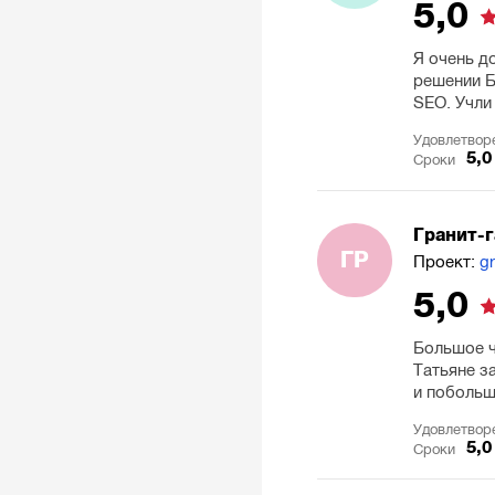
5,0
Я очень д
решении Б
SEO. Учли
Удовлетвор
5,0
Сроки
Гранит-
ГР
Проект:
gr
5,0
Большое ч
Татьяне за
и побольш
Удовлетвор
5,0
Сроки