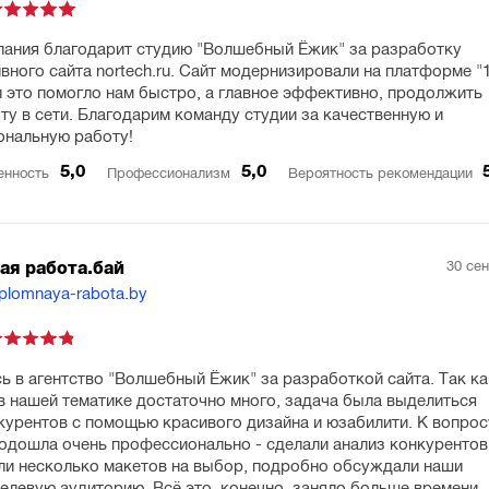
ания благодарит студию "Волшебный Ёжик" за разработку
вного сайта nortech.ru. Сайт модернизировали на платформе "
и это помогло нам быстро, а главное эффективно, продолжить
ту в сети. Благодарим команду студии за качественную и
нальную работу!
5,0
5,0
енность
Профессионализм
Вероятность рекомендации
30 се
ая работа.бай
iplomnaya-rabota.by
ь в агентство "Волшебный Ёжик" за разработкой сайта. Так ка
в нашей тематике достаточно много, задача была выделиться
курентов с помощью красивого дизайна и юзабилити. К вопрос
одошла очень профессионально - сделали анализ конкурентов
и несколько макетов на выбор, подробно обсуждали наши
целевую аудиторию. Всё это, конечно, заняло больше времени,