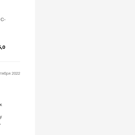
1С-
5,0
нтября 2022
к
у
,