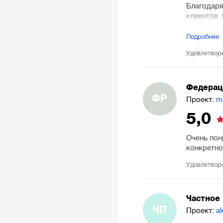
Благодаря
клиентов.
рекоменду
Подробнее
Удовлетвор
Федерац
ФР
Проект:
m
5,0
Очень пон
конкретно
Удовлетвор
Частное 
ЧП
Проект:
a