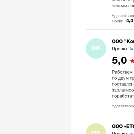
чем мы за
Удовлетвор
4,0
Сроки
ООО "Ко
ОК
Проект:
k
5,0
Работаем 
по двум п
поставлен
запланиро
поработат
Удовлетвор
ООО «ЕТ
ОЕ
Проект:
a