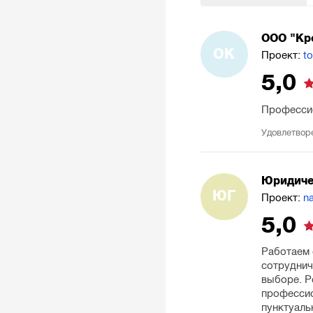
ООО "Кр
ОК
Проект:
t
5,0
Профессио
Удовлетвор
Юридиче
ЮГ
Проект:
na
5,0
Работаем 
сотруднич
выборе. Р
профессио
пунктуаль