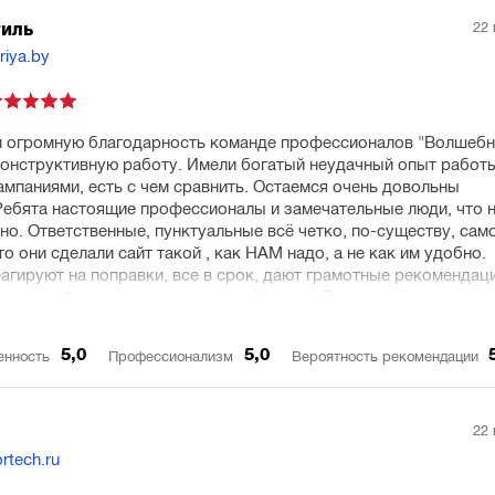
22 
тиль
riya.by
 огромную благодарность команде профессионалов "Волшеб
конструктивную работу. Имели богатый неудачный опыт работ
ампаниями, есть с чем сравнить. Остаемся очень довольны
Ребята настоящие профессионалы и замечательные люди, что 
но. Ответственные, пунктуальные всё четко, по-существу, сам
то они сделали сайт такой , как НАМ надо, а не как им удобно.
агируют на поправки, все в срок, дают грамотные рекомендац
зации сайта и его продвижению. Успехов Вам и надёжных
5,0
5,0
енность
Профессионализм
Вероятность рекомендации
22 
rtech.ru