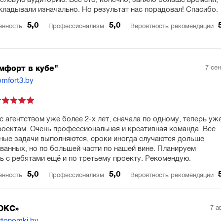
кладывали изначально. Но результат нас порадовал! Спасибо.
5,0
5,0
енность
Профессионализм
Вероятность рекомендации
7 се
мфорт в кубе"
omfort3.by
с агентством уже более 2-х лет, сначала по одному, теперь уж
роектам. Очень профессиональная и креативная команда. Все
ные задачи выполняются, сроки иногда случаются дольше
ванных, но по большей части по нашей вине. Планируем
ь с ребятами ещё и по третьему проекту. Рекомендую.
5,0
5,0
енность
Профессионализм
Вероятность рекомендации
7 а
ОКС»
vtonomki.by