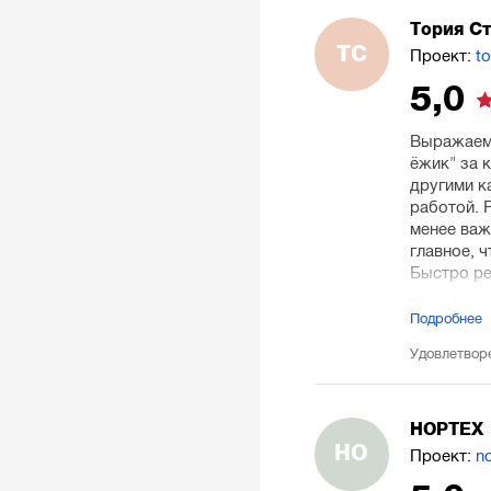
Тория С
ТС
Проект:
to
5,0
Выражаем
ёжик" за 
другими к
работой. 
менее важ
главное, ч
Быстро ре
по оптими
клиентов!
Подробнее
Удовлетвор
НОРТЕХ
НО
Проект:
no