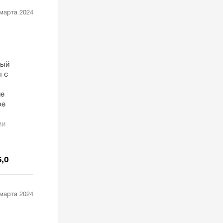
марта 2024
ный
ы с
не
ое
ии
5,0
марта 2024