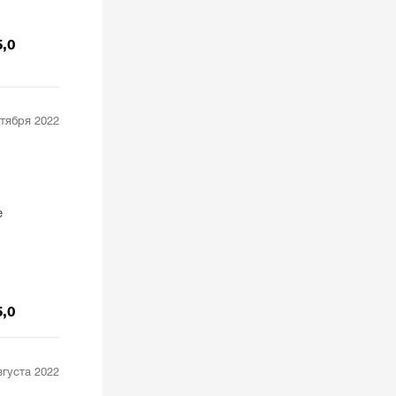
5,0
нтября 2022
е
5,0
вгуста 2022