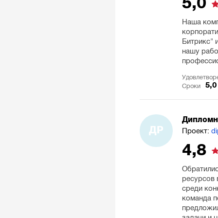
5,0
Наша комп
корпорати
Битрикс" 
нашу рабо
профессио
Удовлетвор
5,0
Сроки
Дипломн
ДР
Проект:
d
4,8
Обратилис
ресурсов 
среди кон
команда п
предложил
задачи и 