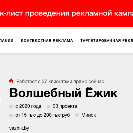
ПАНИИ
КОНТЕКСТНАЯ РЕКЛАМА
ТАРГЕТИРОВАННАЯ РЕК
ИЯ
ДИЗАЙН
БРЕНДИНГ
SMM
МАРКЕТИНГ-ПРОЕКТЫ
Работает с
37
клиентами
прямо сейчас
ПЛОЩАДКАХ
РАБОТА С МАРКЕТПЛЕЙСАМИ
ФОТО
ПРОД
Волшебный Ёжик
с 2020 года
93 проекта
ИГРЫ
ОФЛАЙН-РЕКЛАМА
от 15 тыс до 200 тыс руб
Минск
vezhik.by