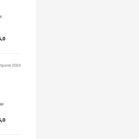
м
5,0
апреля 2024
чи
5,0