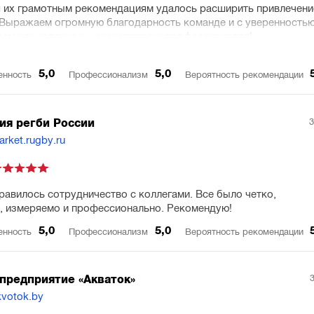
 их грамотным рекомендациям удалось расширить привлечени
 Выражаем огромную благодарность команде и с уверенность
ем как надежных, инициативных профессионалов!
5,0
5,0
енность
Профессионализм
Вероятность рекомендации
3
ия регби России
arket.rugby.ru
равилось сотрудничество с коллегами. Все было четко,
, измеряемо и профессионально. Рекомендую!
5,0
5,0
енность
Профессионализм
Вероятность рекомендации
предприятие «Акваток»
kvotok.by