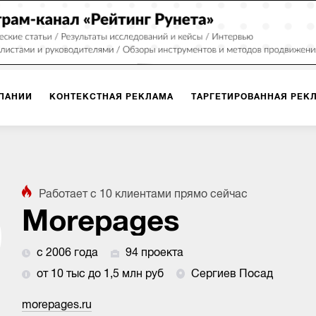
ПАНИИ
КОНТЕКСТНАЯ РЕКЛАМА
ТАРГЕТИРОВАННАЯ РЕК
ИЯ
ДИЗАЙН
БРЕНДИНГ
SMM
МАРКЕТИНГ-ПРОЕКТЫ
Работает с
10
клиентами
прямо сейчас
ПЛОЩАДКАХ
РАБОТА С МАРКЕТПЛЕЙСАМИ
ФОТО
ПРОД
Morepages
с 2006 года
94 проекта
ИГРЫ
ОФЛАЙН-РЕКЛАМА
от 10 тыс до 1,5 млн руб
Сергиев Посад
morepages.ru