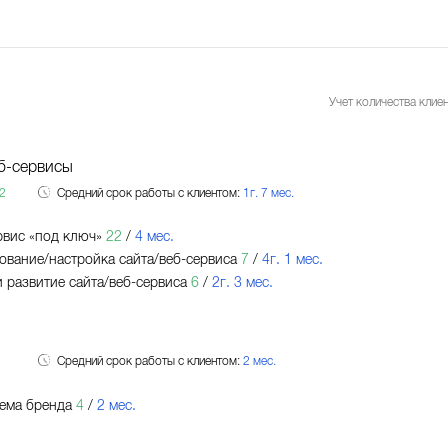
Учет количества клиен
б-сервисы
2
Средний срок работы с клиентом:
1г. 7 мес.
рвис «под ключ»
22
/
4 мес.
вание/настройка сайта/веб-сервиса
7
/
4г. 1 мес.
 развитие сайта/веб-сервиса
6
/
2г. 3 мес.
Средний срок работы с клиентом:
2 мес.
ема бренда
4
/
2 мес.