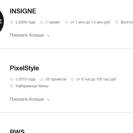
INSIGNE
с 2009 года
1 проект
от 1 млн до 1,5 млн руб
Волгог
Показать больше
PixelStyle
с 2010 года
55 проектов
от 8 тыс до 100 тыс руб
Набережные Челны
Показать больше
BWS