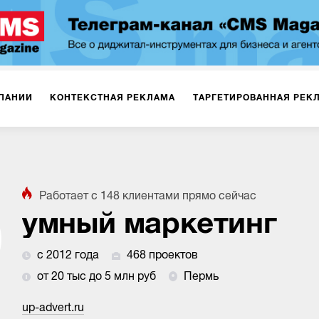
ПАНИИ
КОНТЕКСТНАЯ РЕКЛАМА
ТАРГЕТИРОВАННАЯ РЕК
ИЯ
ДИЗАЙН
БРЕНДИНГ
SMM
МАРКЕТИНГ-ПРОЕКТЫ
Работает с
148
клиентами
прямо сейчас
ПЛОЩАДКАХ
РАБОТА С МАРКЕТПЛЕЙСАМИ
ФОТО
ПРОД
умный маркетинг
с 2012 года
468 проектов
ИГРЫ
ОФЛАЙН-РЕКЛАМА
от 20 тыс до 5 млн руб
Пермь
up-advert.ru