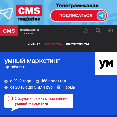
magazine
CMS
Все о digital
ЖУРНАЛ
АГЕНТСТВА
ИНСТРУМЕНТЫ
умный маркетинг
up-advert.ru
с 2012 года
468 проектов
от 20 тыс до 5 млн руб
Пермь
Обсудить проект с компанией
умный маркетинг